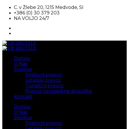
C. v Žlebe 20, 1215 Medvode, SI
+386 (0) 30 379 203
NA VOLJO 24/7
Domov
O Nas
Storitve
Poslovni prevoz
Letališki prevoz
Turistični prevoz
Prevoz na posebne dogodke
Kontakt
Domov
O Nas
Storitve
Poslovni prevoz
Letališki prevoz